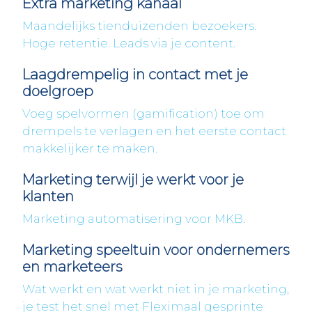
Extra marketing kanaal
Maandelijks tienduizenden bezoekers.
Hoge retentie. Leads via je content.
Laagdrempelig in contact met je
doelgroep
Voeg spelvormen (gamification) toe om
drempels te verlagen en het eerste contact
makkelijker te maken.
Marketing terwijl je werkt voor je
klanten
Marketing automatisering voor MKB.
Marketing speeltuin voor ondernemers
en marketeers
Wat werkt en wat werkt niet in je marketing,
je test het snel met Fleximaal gesprinte