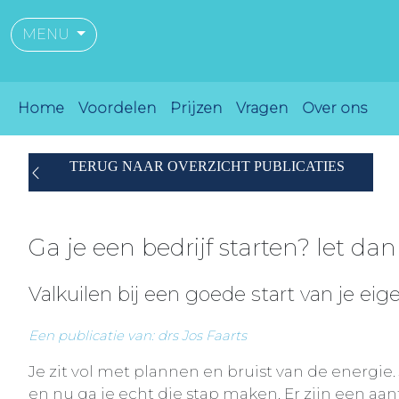
MENU
Home
Voordelen
Prijzen
Vragen
Over ons
TERUG NAAR OVERZICHT PUBLICATIES
Ga je een bedrijf starten? let da
Valkuilen bij een goede start van je eige
Een publicatie van: drs Jos Faarts
Je zit vol met plannen en bruist van de energie. 
en nu ga je echt die stap maken. Er zijn een aa