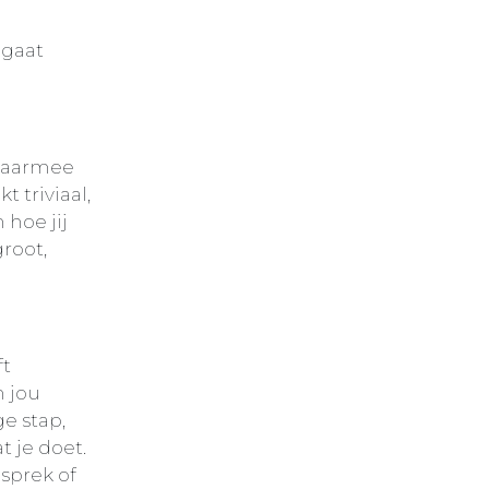
 gaat
 daarmee
t triviaal,
 hoe jij
groot,
ft
n jou
e stap,
 je doet.
esprek of