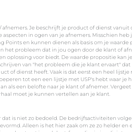
 / afnemers. Je beschrijft je product of dienst vanui
specten in ogen van je afnemers. Misschien heb j
ng Points en kunnen dienen als basis om je waarde 
en het probleem dat in jou ogen door de klant of a
en oplossing voor biedt. De waarde propositie kan j
rijven van "het probleem die je klant ervaart" dat
 of dienst heeft. Vaak is dat eerst een heel lijstje
eperen tot een een lijstje met USP's hebt waar je 
n als een belofte naar je klant of afnemer. Vergeet 
erhaal moet je kunnen vertellen aan je klant.
at is niet zo bedoeld. De bedrijfsactiviteiten volg
 gevormd. Alleen is het hier zaak om ze zo helder en