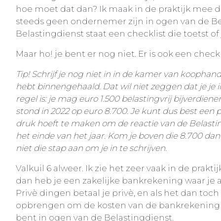
hoe moet dat dan? Ik maak in de praktijk mee da
steeds geen ondernemer zijn in ogen van de Bel
Belastingdienst staat een checklist die toetst
Maar ho! je bent er nog niet. Er is ook een che
Tip! Schrijf je nog niet in in de kamer van kooph
hebt binnengehaald. Dat wil niet zeggen dat je j
regel is: je mag euro 1.500 belastingvrij bijverdien
stond in 2022 op euro 8.700. Je kunt dus best ee
druk hoeft te maken om de reactie van de Belasti
het einde van het jaar. Kom je boven die 8.700 dan
niet die stap aan om je in te schrijven.
Valkuil 6 alweer. Ik zie het zeer vaak in de prakti
dan heb je een zakelijke bankrekening waar je a
Privè dingen betaal je privè, en als het dan toch
opbrengen om de kosten van de bankrekening t
bent in ogen van de Belastingdienst.