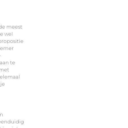
t de meest
e wel
propositie
fnemer
e
 aan te
 met
helemaal
je
en
 eenduidig