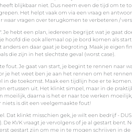
heeft blijkbaar niet. Dus neem even de tijd om te to
repen. Het helpt vaak om via een vraag en antwoor
ar waar vragen over terugkomen te verbeteren / ver
. Je hebt een plan, iedereen begrijpt wat je gaat do
je hoofd die ook allemaal op je bord komen als star
t anders en daar gaat je begroting. Maak je eigen fi
ls die zijn in het slechtste geval (worst case).
fout. Je gaat van start, je begint te rennen naar wat
oor je het weet ben je aan het rennen om het renne
doel in de toekomst. Maak een tijdlijn hoe er te komen
len ertussen uit. Het klinkt simpel, maar in de praktij
en moeilijk, daarna is het er naar toe werken moeilijk
r niets is dit een veelgemaakte fout!
 Dat klinkt misschien gek, je wilt een bedrijf - DUS
 De KVK vraagt je vervolgens of je al gestart bent. 
 eerst gestart zijn om me in te mogen schrijven in de 