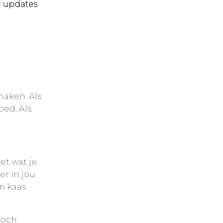
r updates
maken. Als
oed. Als
et wat je
er in jou
n kaas
toch