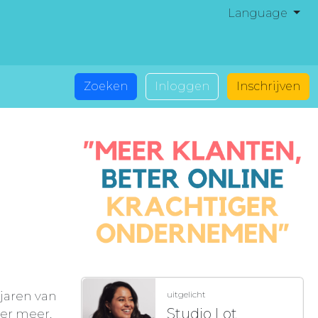
Language
Zoeken
Inloggen
Inschrijven
 jaren van
uitgelicht
Studio Lot
der meer.