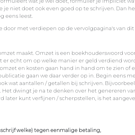
formuleert wat je wel doet, formulier je impliciet wat
 je niet doet ook even goed op te schrijven. Dan he
og eens leest.
 door met verdiepen op de vervolgpagina's van dit a
 omzet maakt. Omzet is een boekhouderswoord voo
at er echt om op welke manier er geld verdiend wor
 omzet en kosten gaan hand in hand om te zien of e
e publicatie gaan we daar verder op in. Begin eens me
ok wat aantallen / getallen bij schrijven. Bijvoorbee
. Het dwingt je na te denken over het genereren v
rd later kunt verfijnen / scherpstellen, is het aangev
chrijf welke) tegen eenmalige betaling,