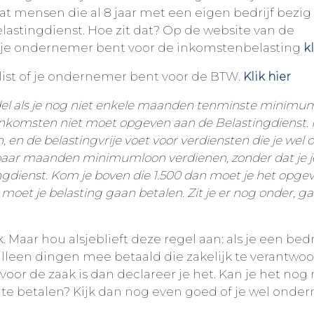
t mensen die al 8 jaar met een eigen bedrijf bezig 
astingdienst. Hoe zit dat? Op de website van de
 of je ondernemer bent voor de inkomstenbelasting
kl
cklist of je ondernemer bent voor de BTW.
Klik hier
andel als je nog niet enkele maanden tenminste minimu
e inkomsten niet moet opgeven aan de Belastingdienst.
en, en de belastingvrije voet voor verdiensten die je wel
n paar maanden minimumloon verdienen, zonder dat je 
ngdienst. Kom je boven die 1.500 dan moet je het opge
 moet je belasting gaan betalen. Zit je er nog onder, g
jk. Maar hou alsjeblieft deze regel aan: als je een bedr
lleen dingen mee betaald die zakelijk te verantwoo
 voor de zaak is dan declareer je het. Kan je het nog 
e betalen? Kijk dan nog even goed of je wel onde