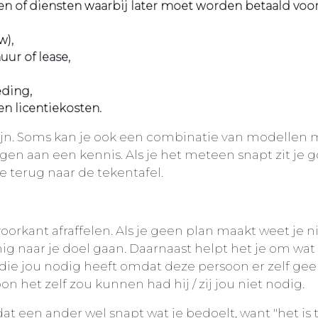
n of diensten waarbij later moet worden betaald voo
w),
ur of lease,
eding,
n licentiekosten.
zijn. Soms kan je ook een combinatie van modellen 
ggen aan een kennis. Als je het meteen snapt zit je g
je terug naar de tekentafel.
voorkant afraffelen. Als je geen plan maakt weet je ni
ig naar je doel gaan. Daarnaast helpt het je om wat 
 die jou nodig heeft omdat deze persoon er zelf gee
on het zelf zou kunnen had hij / zij jou niet nodig.
t een ander wel snapt wat je bedoelt, want "het is 