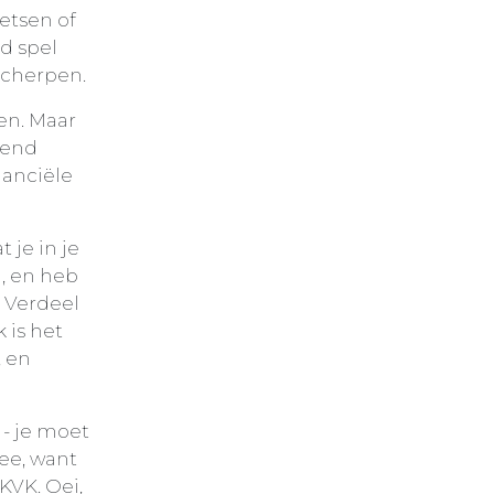
etsen of
d spel
scherpen.
en. Maar
tend
nanciële
 je in je
n, en heb
. Verdeel
k is het
, en
 - je moet
Nee, want
KVK. Oei,