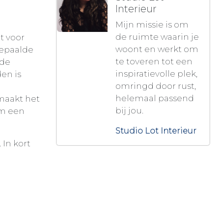
Interieur
Mijn missie is om
de ruimte waarin je
t voor
woont en werkt om
bepaalde
te toveren tot een
nde
inspiratievolle plek,
den is
omringd door rust,
helemaal passend
 maakt het
bij jou.
om een
Studio Lot Interieur
 In kort