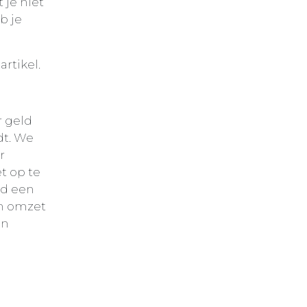
 je niet
b je
rtikel.
r geld
dt. We
r
t op te
ld een
an omzet
en