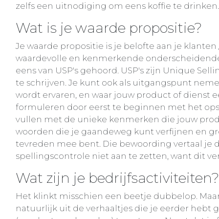
zelfs een uitnodiging om eens koffie te drinken.
Wat is je waarde propositie?
Je waarde propositie is je belofte aan je klanten
waardevolle en kenmerkende onderscheidende a
eens van USP's gehoord. USP's zijn Unique Selli
te schrijven. Je kunt ook als uitgangspunt nem
wordt ervaren, en waar jouw product of dienst e
formuleren door eerst te beginnen met het opsch
vullen met de unieke kenmerken die jouw product
woorden die je gaandeweg kunt verfijnen en gro
tevreden mee bent. Die bewoording vertaal je da
spellingscontrole niet aan te zetten, want dit v
Wat zijn je bedrijfsactiviteiten?
Het klinkt misschien een beetje dubbelop. Maar d
natuurlijk uit de verhaaltjes die je eerder hebt