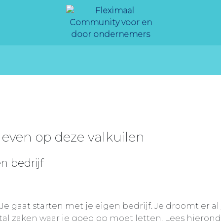
n even op deze valkuilen
n bedrijf
Je gaat starten met je eigen bedrijf. Je droomt er al
ntal zaken waar je goed op moet letten. Lees hieron