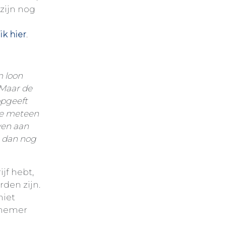
zijn nog
.
ik hier
m loon
 Maar de
 opgeeft
je meteen
ven aan
a dan nog
ijf hebt,
rden zijn.
niet
rnemer