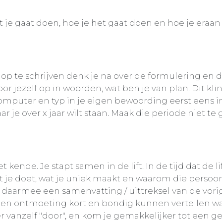
t je gaat doen, hoe je het gaat doen en hoe je eraan
het op te schrijven denk je na over de formulering en
r jezelf op in woorden, wat ben je van plan. Dit klink
omputer en typ in je eigen bewoording eerst eens in
ar je over x jaar wilt staan. Maak die periode niet te 
kende. Je stapt samen in de lift. In de tijd dat de li
 je doet, wat je uniek maakt en waarom die persoo
 daarmee een samenvatting / uittreksel van de vorig
en ontmoeting kort en bondig kunnen vertellen wat
r vanzelf "door", en kom je gemakkelijker tot een g