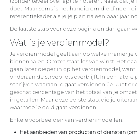
(zonder teveel overlap) te noteren. Naast dat je 
doet. Maar soms is het handig om die dingen die
referentiekader als je je plan na een paar jaar n
De laatste stap voor deze pagina en dan gaan we
Wat is je verdienmodel?
Je verdienmodel geeft aan op welke manier je
binnenhalen. Omzet staat los van winst. Het ga
gaan later dieper in op het verdienmodel, want
onderaan de streep iets overblijft. In een later
schrijven waaraan je gaat verdienen. Je kunt er o
geschat percentage van het totaal van je omzet
in getallen. Maar deze eerste stap, die je uiteraa
waarmee je geld gaat verdienen.
Enkele voorbeelden van verdienmodellen:
Het aanbieden van producten of diensten (oms