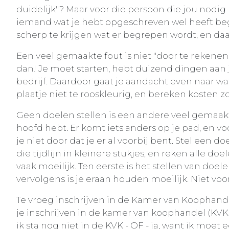
duidelijk"? Maar voor die persoon die jou nodig 
iemand wat je hebt opgeschreven wel heeft beg
scherp te krijgen wat er begrepen wordt, en da
Een veel gemaakte fout is niet "door te rekenen"
dan! Je moet starten, hebt duizend dingen aan 
bedrijf. Daardoor gaat je aandacht even naar wa
plaatje niet te rooskleurig, en bereken kosten zoa
Geen doelen stellen is een andere veel gemaakte 
hoofd hebt. Er komt iets anders op je pad, en v
je niet door dat je er al voorbij bent. Stel een 
die tijdlijn in kleinere stukjes, en reken alle doe
vaak moeilijk. Ten eerste is het stellen van doel
vervolgens is je eraan houden moeilijk. Niet voo
Te vroeg inschrijven in de Kamer van Koophandel.
je inschrijven in de kamer van koophandel (KVK).
ik sta nog niet in de KVK - OF - ja, want ik moet