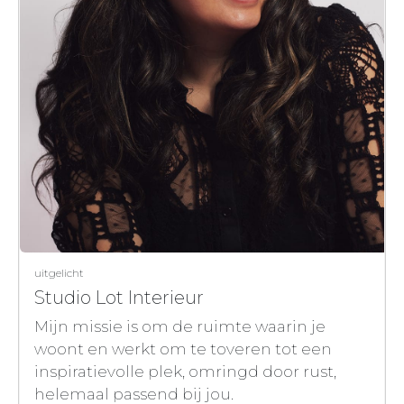
uitgelicht
Studio Lot Interieur
Mijn missie is om de ruimte waarin je
woont en werkt om te toveren tot een
inspiratievolle plek, omringd door rust,
helemaal passend bij jou.