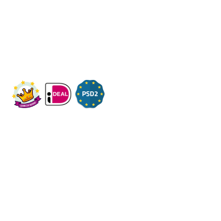
Wij ontvangen u graag,
Bezoek op afspraak
KVK: 14083470
Check ons op Fleximaal.nl
Onderwerpen
Over ons
Contact
Volg ons op social