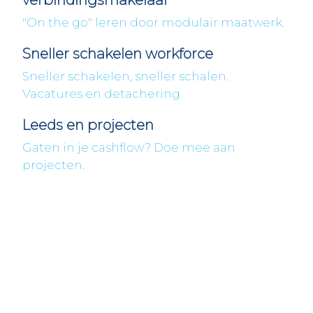
verbindingsmakelaar
"On the go" leren door modulair maatwerk.
Sneller schakelen workforce
Sneller schakelen, sneller schalen.
Vacatures en detachering.
Leeds en projecten
Gaten in je cashflow? Doe mee aan
projecten.
Fleximaal
Een beter bedrijf
Een initiatief van Stichting Toekomstplannen