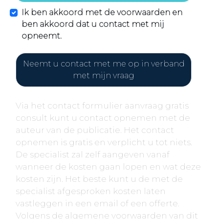
Ik ben akkoord met de voorwaarden en
ben akkoord dat u contact met mij
opneemt.
Neemt u contact met me op in verband
met mijn vraag
Via het contact formulier aanvraag gratis
consult kunt u contact opnemen met de
auteur van de publicatie. Het contact
opnemen is gratis en verplicht u tot niets.
De specialist zal zelf aangeven vanaf
wanneer de kosten gaan lopen en wat deze
kosten zijn. Het beste kunt u de met de
specialist afgesproken kosten laten
vastleggen in een email of een offerte.
Volgens de algemene voorwaarden van dit