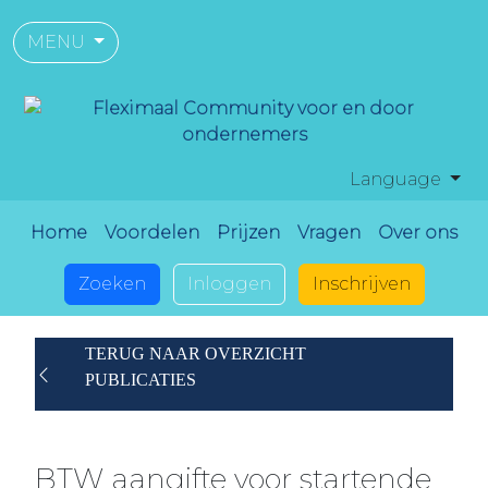
MENU
Language
Home
Voordelen
Prijzen
Vragen
Over ons
Zoeken
Inloggen
Inschrijven
TERUG NAAR OVERZICHT
PUBLICATIES
BTW aangifte voor startende