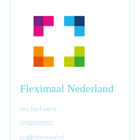
Fleximaal Nederland
drs Jos Faarts
0762050972
jos@fleximaal.nl