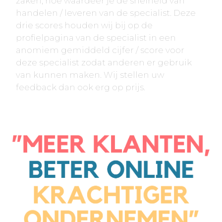
zaken, hoe waardeer je de snelheid van
handelen / leveren van de specialist. Deze
drie scores houden wij bij op de
profielpagina van de specialist in een
anomiem gemiddeld cijfer / score voor
deze specialist zodat anderen er gebruik
van kunnen maken. Wij stellen uw
feedback dan ook erg op prijs.