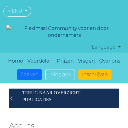
MENU
Language
Home
Voordelen
Prijzen
Vragen
Over ons
Zoeken
Inloggen
Inschrijven
TERUG NAAR OVERZICHT
PUBLICATIES
Accijns