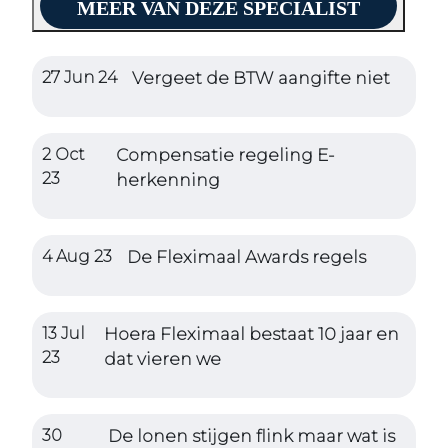
MEER VAN DEZE SPECIALIST
27 Jun 24
Vergeet de BTW aangifte niet
2 Oct
Compensatie regeling E-
23
herkenning
4 Aug 23
De Fleximaal Awards regels
13 Jul
Hoera Fleximaal bestaat 10 jaar en
23
dat vieren we
30
De lonen stijgen flink maar wat is