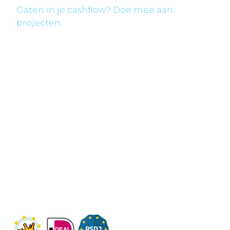
Gaten in je cashflow? Doe mee aan
projecten.
Fleximaal
Een beter bedrijf
Een initiatief van Stichting Toekomstplannen
Wij ontvangen u graag,
Bezoek op afspraak
KVK: 14083470
Check ons op Fleximaal.nl