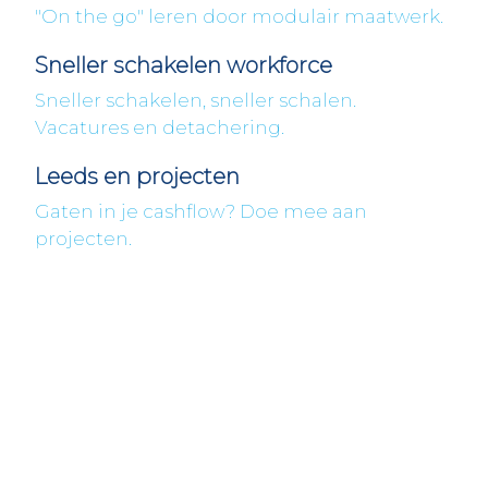
"On the go" leren door modulair maatwerk.
Sneller schakelen workforce
Sneller schakelen, sneller schalen.
Vacatures en detachering.
Leeds en projecten
Gaten in je cashflow? Doe mee aan
projecten.
Fleximaal
Een beter bedrijf
Een initiatief van Stichting Toekomstplannen