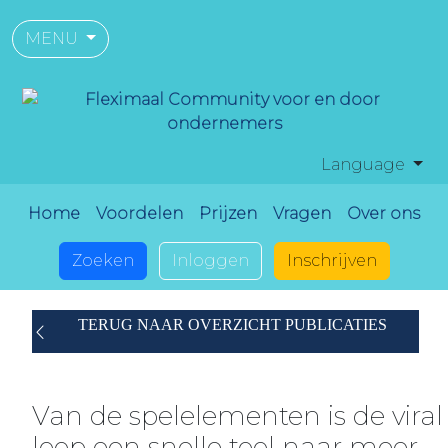
MENU
Language
Home
Voordelen
Prijzen
Vragen
Over ons
Zoeken
Inloggen
Inschrijven
TERUG NAAR OVERZICHT PUBLICATIES
Van de spelelementen is de viral
loop een snelle tool naar meer