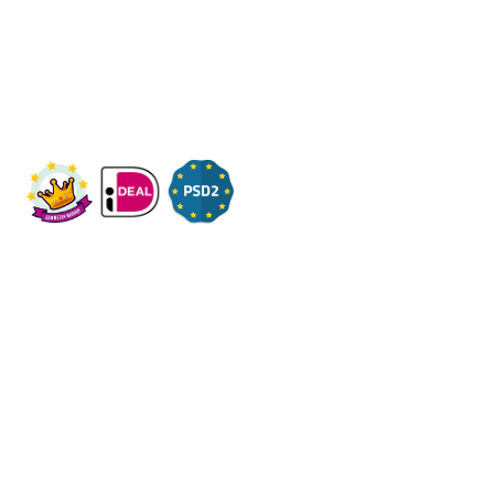
Wij ontvangen u graag,
Bezoek op afspraak
KVK: 14083470
Check ons op Fleximaal.nl
Onderwerpen
Over ons
Contact
Volg ons op social