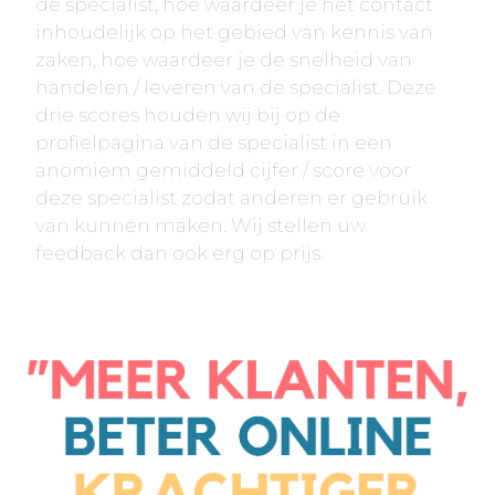
de specialist, hoe waardeer je het contact
inhoudelijk op het gebied van kennis van
zaken, hoe waardeer je de snelheid van
handelen / leveren van de specialist. Deze
drie scores houden wij bij op de
profielpagina van de specialist in een
anomiem gemiddeld cijfer / score voor
deze specialist zodat anderen er gebruik
van kunnen maken. Wij stellen uw
feedback dan ook erg op prijs.