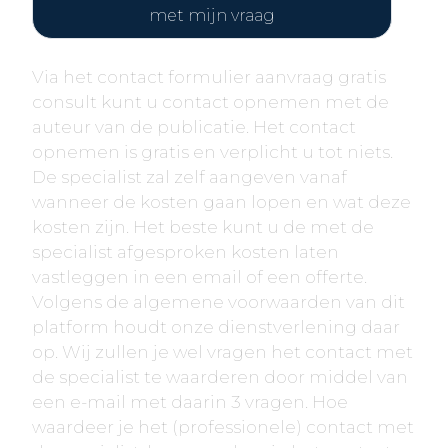
met mijn vraag
Via het contact formulier aanvraag gratis
consult kunt u contact opnemen met de
auteur van de publicatie. Het contact
opnemen is gratis en verplicht u tot niets.
De specialist zal zelf aangeven vanaf
wanneer de kosten gaan lopen en wat deze
kosten zijn. Het beste kunt u de met de
specialist afgesproken kosten laten
vastleggen in een email of een offerte.
Volgens de algemene voorwaarden van dit
platform houdt onze dienstverlening daar
op. Wij zullen je wel vragen het contact met
de specialist te waarderen door middel van
een e-mail met daarin 3 vragen. Hoe
waardeer je het (professionele) contact met