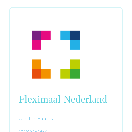
Fleximaal Nederland
drs Jos Faarts
0762050972