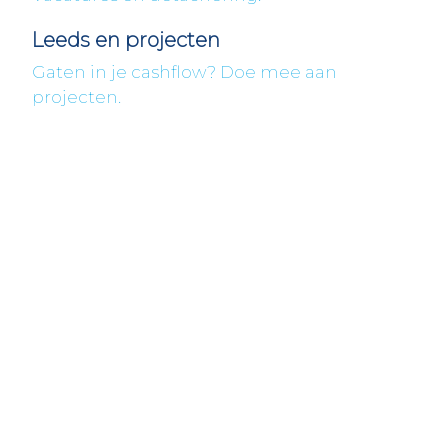
Leeds en projecten
Gaten in je cashflow? Doe mee aan
projecten.
Fleximaal
Een beter bedrijf
Een initiatief van Stichting Toekomstplannen
Wij ontvangen u graag,
Bezoek op afspraak
KVK: 14083470