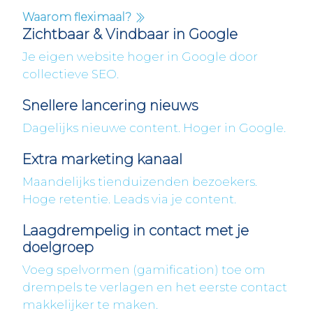
Waarom fleximaal?
Zichtbaar & Vindbaar in Google
Je eigen website hoger in Google door
collectieve SEO.
Snellere lancering nieuws
Dagelijks nieuwe content. Hoger in Google.
Extra marketing kanaal
Maandelijks tienduizenden bezoekers.
Hoge retentie. Leads via je content.
Laagdrempelig in contact met je
doelgroep
Voeg spelvormen (gamification) toe om
drempels te verlagen en het eerste contact
makkelijker te maken.