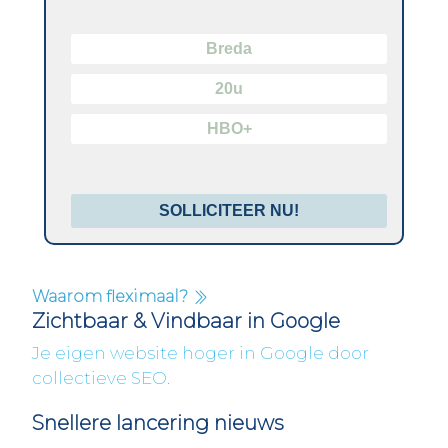
Breda
20u
HBO+
SOLLICITEER NU!
Waarom fleximaal?
Zichtbaar & Vindbaar in Google
Je eigen website hoger in Google door
collectieve SEO.
Snellere lancering nieuws