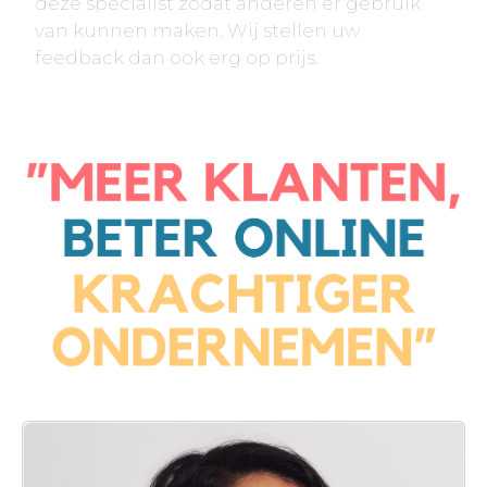
deze specialist zodat anderen er gebruik
van kunnen maken. Wij stellen uw
feedback dan ook erg op prijs.