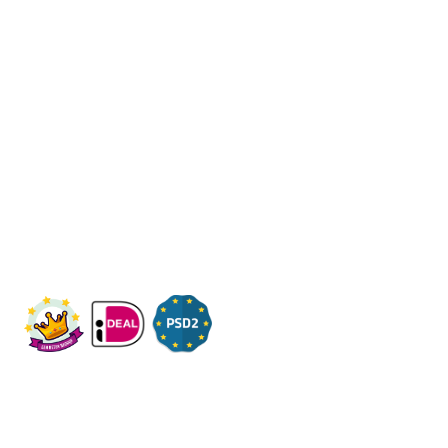
Fleximaal
Een beter bedrijf
Een initiatief van Stichting Toekomstplannen
Wij ontvangen u graag,
Bezoek op afspraak
KVK: 14083470
Check ons op Fleximaal.nl
Onderwerpen
Over ons
Contact