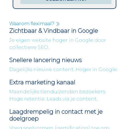
Waarom fleximaal?
Zichtbaar & Vindbaar in Google
Je eigen website hoger in Google door
collectieve SEO.
Snellere lancering nieuws
Dagelijks nieuwe content. Hoger in Google.
Extra marketing kanaal
Maandelijks tienduizenden bezoekers.
Hoge retentie. Leads via je content.
Laagdrempelig in contact met je
doelgroep
Voeg spelvormen (gamification) toe om