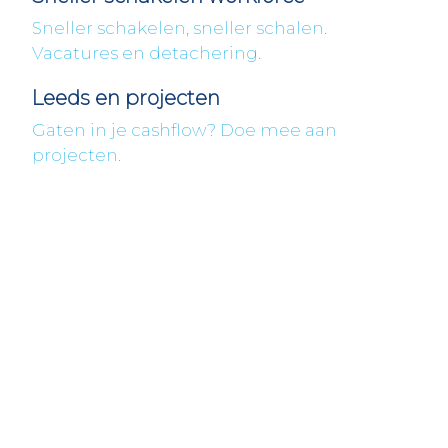
Sneller schakelen, sneller schalen.
Vacatures en detachering.
Leeds en projecten
Gaten in je cashflow? Doe mee aan
projecten.
Fleximaal
Een beter bedrijf
Een initiatief van Stichting Toekomstplannen
Wij ontvangen u graag,
Bezoek op afspraak