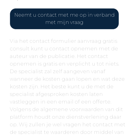
Neemt u contact met me op in verband
met mijn vraag
Via het contact formulier aanvraag gratis
consult kunt u contact opnemen met de
auteur van de publicatie. Het contact
opnemen is gratis en verplicht u tot niets.
De specialist zal zelf aangeven vanaf
wanneer de kosten gaan lopen en wat deze
kosten zijn. Het beste kunt u de met de
specialist afgesproken kosten laten
vastleggen in een email of een offerte.
Volgens de algemene voorwaarden van dit
platform houdt onze dienstverlening daar
op. Wij zullen je wel vragen het contact met
de specialist te waarderen door middel van