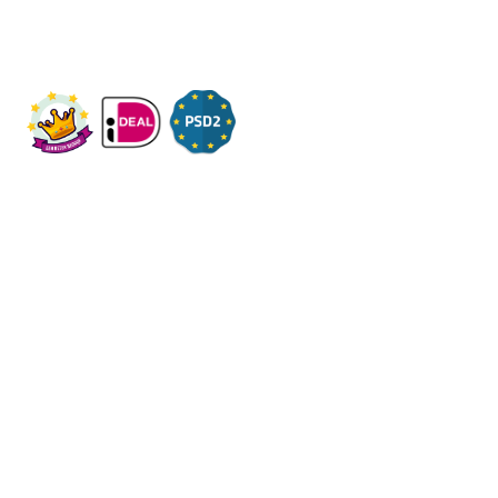
KVK: 14083470
Check ons op Fleximaal.nl
Onderwerpen
Over ons
Contact
Volg ons op social
Algemene
voorwaarden
Privacy
-
-
Regels
Helpdesk
-
-