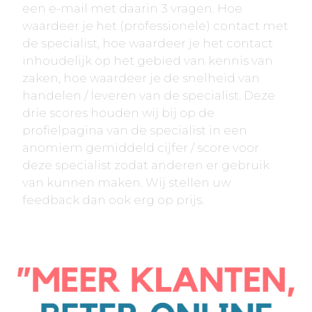
een e-mail met daarin 3 vragen. Hoe
waardeer je het (professionele) contact met
de specialist, hoe waardeer je het contact
inhoudelijk op het gebied van kennis van
zaken, hoe waardeer je de snelheid van
handelen / leveren van de specialist. Deze
drie scores houden wij bij op de
profielpagina van de specialist in een
anomiem gemiddeld cijfer / score voor
deze specialist zodat anderen er gebruik
van kunnen maken. Wij stellen uw
feedback dan ook erg op prijs.