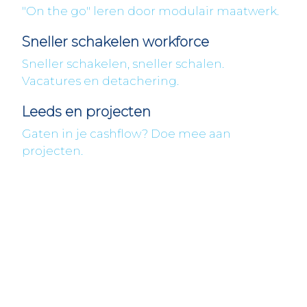
"On the go" leren door modulair maatwerk.
Sneller schakelen workforce
Sneller schakelen, sneller schalen.
Vacatures en detachering.
Leeds en projecten
Gaten in je cashflow? Doe mee aan
projecten.
Fleximaal
Een beter bedrijf
Een initiatief van Stichting Toekomstplannen