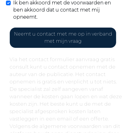
Ik ben akkoord met de voorwaarden en
ben akkoord dat u contact met mij
opneemt.
Neemt u contact met me op in verband
met mijn vraag
Via het contact formulier aanvraag gratis
consult kunt u contact opnemen met de
auteur van de publicatie. Het contact
opnemen is gratis en verplicht u tot niets.
De specialist zal zelf aangeven vanaf
wanneer de kosten gaan lopen en wat deze
kosten zijn. Het beste kunt u de met de
specialist afgesproken kosten laten
vastleggen in een email of een offerte.
Volgens de algemene voorwaarden van dit