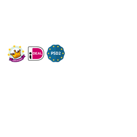
Wij ontvangen u graag,
Bezoek op afspraak
KVK: 14083470
Check ons op Fleximaal.nl
Onderwerpen
Over ons
Contact
Volg ons op social