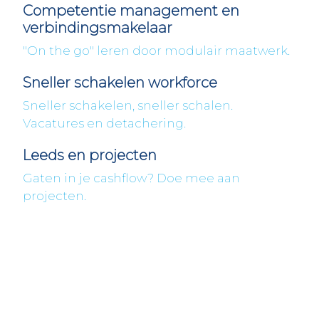
Competentie management en
verbindingsmakelaar
"On the go" leren door modulair maatwerk.
Sneller schakelen workforce
Sneller schakelen, sneller schalen.
Vacatures en detachering.
Leeds en projecten
Gaten in je cashflow? Doe mee aan
projecten.
Fleximaal
Een beter bedrijf