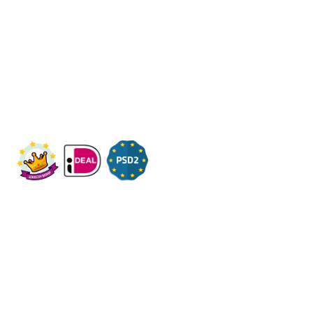
Een initiatief van Stichting Toekomstplannen
Wij ontvangen u graag,
Bezoek op afspraak
KVK: 14083470
Check ons op Fleximaal.nl
Onderwerpen
Over ons
Contact