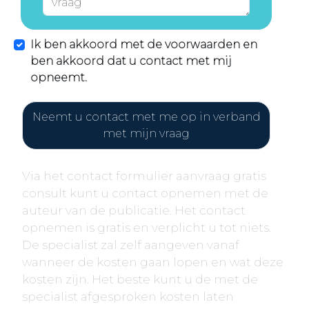
Ik ben akkoord met de voorwaarden en
ben akkoord dat u contact met mij
opneemt.
Neemt u contact met me op in verband
met mijn vraag
Via het contact formulier aanvraag gratis
consult kunt u contact opnemen met de
auteur van de publicatie. Het contact
opnemen is gratis en verplicht u tot niets.
De specialist zal zelf aangeven vanaf
wanneer de kosten gaan lopen en wat deze
kosten zijn. Het beste kunt u de met de
specialist afgesproken kosten laten