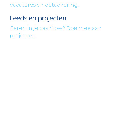
Vacatures en detachering.
Leeds en projecten
Gaten in je cashflow? Doe mee aan
projecten.
Fleximaal
Een beter bedrijf
Een initiatief van Stichting Toekomstplannen
Wij ontvangen u graag,
Bezoek op afspraak
KVK: 14083470