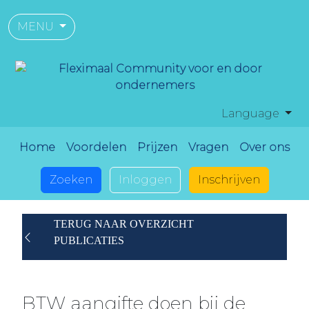
MENU
Language
Home
Voordelen
Prijzen
Vragen
Over ons
Zoeken
Inloggen
Inschrijven
TERUG NAAR OVERZICHT
PUBLICATIES
BTW aangifte doen bij de