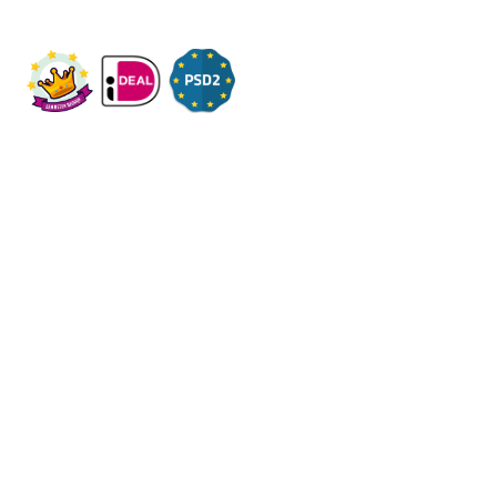
Check ons op Fleximaal.nl
Onderwerpen
Over ons
Contact
Volg ons op social
Algemene
voorwaarden
Privacy
-
-
Regels
Helpdesk
-
-
Sitemap