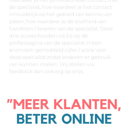
waardeer je het (professionele) contact met
de specialist, hoe waardeer je het contact
inhoudelijk op het gebied van kennis van
zaken, hoe waardeer je de snelheid van
handelen / leveren van de specialist. Deze
drie scores houden wij bij op de
profielpagina van de specialist in een
anomiem gemiddeld cijfer / score voor
deze specialist zodat anderen er gebruik
van kunnen maken. Wij stellen uw
feedback dan ook erg op prijs.