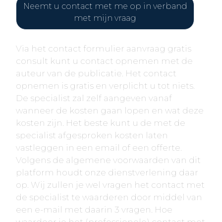
Neemt u contact met me op in verband
met mijn vraag
Via het contact formulier aanvraag gratis
consult kunt u contact opnemen met de
auteur van de publicatie. Het contact
opnemen is gratis en verplicht u tot niets.
De specialist zal zelf aangeven vanaf
wanneer de kosten gaan lopen en wat deze
kosten zijn. Het beste kunt u de met de
specialist afgesproken kosten laten
vastleggen in een email of een offerte.
Volgens de algemene voorwaarden van dit
platform houdt onze dienstverlening daar
op. Wij zullen je wel vragen het contact met
de specialist te waarderen door middel van
een e-mail met daarin 3 vragen. Hoe