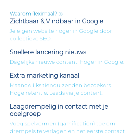
Waarom fleximaal?
Zichtbaar & Vindbaar in Google
Je eigen website hoger in Google door
collectieve SEO.
Snellere lancering nieuws
Dagelijks nieuwe content. Hoger in Google.
Extra marketing kanaal
Maandelijks tienduizenden bezoekers.
Hoge retentie. Leads via je content.
Laagdrempelig in contact met je
doelgroep
Voeg spelvormen (gamification) toe om
drempels te verlagen en het eerste contact